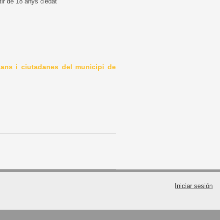
tir de 18 anys d'edat
adans i ciutadanes del municipi de
Iniciar sesión