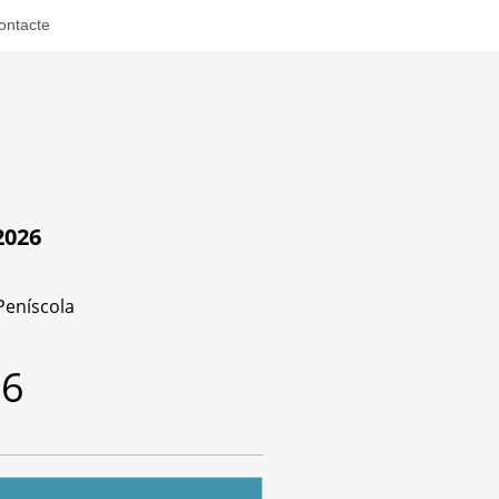
ontacte
2026
Peníscola
26