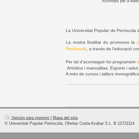
Activitats per a eda
La Universitat Popular de Peníscola
La nostra finalitat és promoure la
p
Peníscola
, a través de l'educació con
Per tal d'aconseguir-ho programem
a
Artística i manualitas​, ​
Esports i salu
A més de cursos i tallers monogràfics 
Versión para imprimir
|
Mapa del sitio
© Universitat Popular Peníscola, Ofertas Costa Azahar S.L. B 12721114