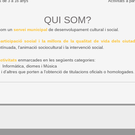
ts de 3 a 16 anys
Activitats a par
QUI SOM?
 som un
servei municipal
de desenvolupament cultural i social.
articipació social i la millora de la qualitat de vida dels ciut
tínuada, l'animació sociocultural i la intervenció social.
ctivitats
enmarcades en les següents categories:
t,
Informàtica,
diomes i
Música
i d'altres que porten a l'obtenció de titulacions oficials o homologades.